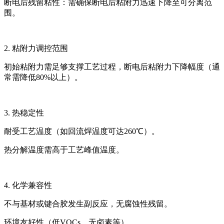
断电后残留粘性：需确保断电后粘附力迅速下降至可分离范
围。
2. 粘附力调控范围
初始粘附力需足够支撑工艺过程，断电后粘附力下降幅度（通
常需降低
80%以上）。
3. 热稳定性
耐受工艺温度（如回流焊温度可达
260℃）。
热分解温度需高于工艺峰值温度。
4. 化学兼容性
不与基材或键合胶发生副反应，无腐蚀性残留。
环境友好性（低
VOCs、无卤素等）。