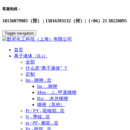
客服热线：
18136879985（郑） | 13816393132（何）|（+86）21 38228895
Toggle navigation
首页
离子液体（ILs）
全部
什么是“离子液体” ？
定制
Im - 咪唑...盐
Im - ..咪唑
Mim - ..2..-甲基咪唑
Bzi - ..本并咪唑
咪唑（其他）
Pr / PY - 吡咯烷...盐
N - 季铵...盐
pi / PP - 哌啶...盐
Py - 吡啶...盐