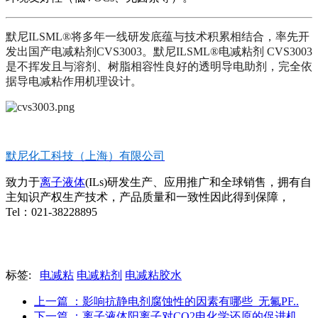
默尼
ILSML®
将多年一线研发底蕴与技术积累相结合，率先开
发出国产电减粘剂CVS3003
。
默尼
ILSML®电减粘剂 CVS3003
是不挥发且与溶剂、树脂相容性良好的透明导电助剂，完全依
据导电减粘作用机理设计
。
默尼化工科技（上海）有限公司
致力于
离子液体
(ILs)研发生产、应用推广和全球销售，拥有自
主知识产权生产技术，产品质量和一致性因此得到保障，
Tel：021-38228895
标签:
电减粘
电减粘剂
电减粘胶水
上一篇
：影响抗静电剂腐蚀性的因素有哪些_无氟PF..
下一篇
：离子液体阳离子对CO2电化学还原的促进机..