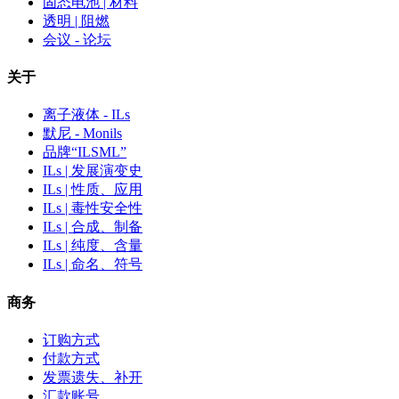
固态电池 | 材料
透明 | 阻燃
会议 - 论坛
关于
离子液体 - ILs
默尼 - Monils
品牌“ILSML”
ILs | 发展演变史
ILs | 性质、应用
ILs | 毒性安全性
ILs | 合成、制备
ILs | 纯度、含量
ILs | 命名、符号
商务
订购方式
付款方式
发票遗失、补开
汇款账号