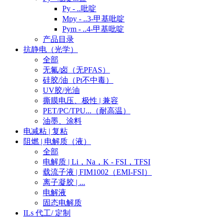
Py - ..吡啶
Mpy - ..3-甲基吡啶
Pym - ..4-甲基吡啶
产品目录
抗静电（光学）
全部
无氟/卤（无PFAS）
硅胶/油（Pt不中毒）
UV胶/光油
撕膜电压、极性 | 兼容
PET/PC/TPU...（耐高温）
油墨、涂料
电减粘 | 复粘
阻燃 | 电解质（液）
全部
电解质 | Li，Na，K - FSI，TFSI
载流子液 | FIM1002（EMI-FSI）
离子凝胶 | ...
电解液
固态电解质
ILs 代工/ 定制