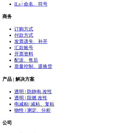
ILs | 命名、符号
商务
订购方式
付款方式
发票遗失、补开
汇款账号
开票资料
配送、售后
质量控制、退换货
产品 | 解决方案
透明 | 防静电 改性
透明 | 阻燃 改性
电减粘| 减粘、复粘
物性 | 测定、分析
公司