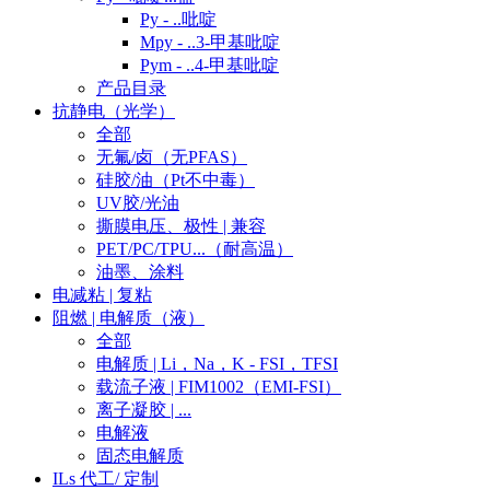
Py - ..吡啶
Mpy - ..3-甲基吡啶
Pym - ..4-甲基吡啶
产品目录
抗静电（光学）
全部
无氟/卤（无PFAS）
硅胶/油（Pt不中毒）
UV胶/光油
撕膜电压、极性 | 兼容
PET/PC/TPU...（耐高温）
油墨、涂料
电减粘 | 复粘
阻燃 | 电解质（液）
全部
电解质 | Li，Na，K - FSI，TFSI
载流子液 | FIM1002（EMI-FSI）
离子凝胶 | ...
电解液
固态电解质
ILs 代工/ 定制