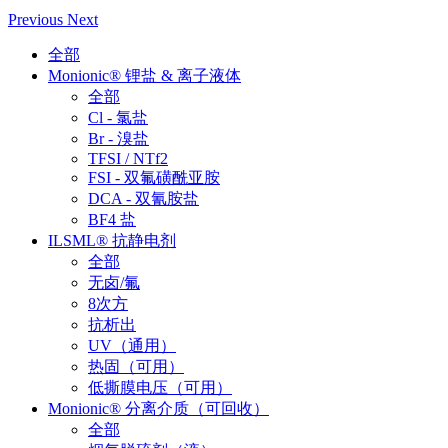
Previous
Next
全部
Monionic® 锂盐 & 离子液体
全部
Cl - 氯盐
Br - 溴盐
TFSI / NTf2
FSI - 双氟磺酰亚胺
DCA - 双氰胺盐
BF4 盐
ILSML® 抗静电剂
全部
无卤/氟
8次方
抗析出
UV（通用）
热固（可用）
低撕膜电压（可用）
Monionic® 分离介质（可回收）
全部