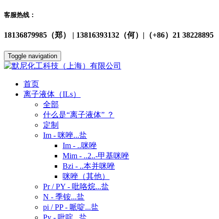
客服热线：
18136879985（郑） | 13816393132（何）|（+86）21 38228895
Toggle navigation
首页
离子液体（ILs）
全部
什么是“离子液体” ？
定制
Im - 咪唑...盐
Im - ..咪唑
Mim - ..2..-甲基咪唑
Bzi - ..本并咪唑
咪唑（其他）
Pr / PY - 吡咯烷...盐
N - 季铵...盐
pi / PP - 哌啶...盐
Py - 吡啶...盐