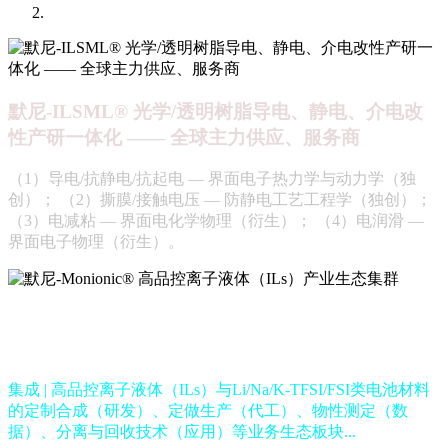
默尼-ILSML® 光学/透明树脂导电、静电、介电改
性产研一体化 —— 全球主力供应、服务商
（1）导电/抗静电/抗起电 — 界面电子热力学与动力学（独
创）； （2）撕膜/接触电压 — 防静电工艺工程学（独创）；
（3）电减粘 — 界面电化学物理（衍生）； （4）电润滑 —
界面电子物理（衍生）。
默尼-Monionic® 高品控离子液体（ILs）产业生态
集群
集成 | 高品控离子液体（ILs）与Li/Na/K-TFSI/FSI类电池材料
的定制合成（研发）、定做生产（代工）、物性测定（数
据）、分离与回收技术（应用）等业务生态板块...