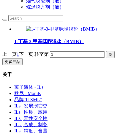
烟气脱硫剂（液）
烷烃脱方剂（液）
1-丁基-3-甲基咪唑溴盐（BMIB）
上一页
1
下一页
转至第
更多产品
关于
离子液体 - ILs
默尼 - Monils
品牌“ILSML”
ILs | 发展演变史
ILs | 性质、应用
ILs | 毒性安全性
ILs | 合成、制备
ILs | 纯度、含量